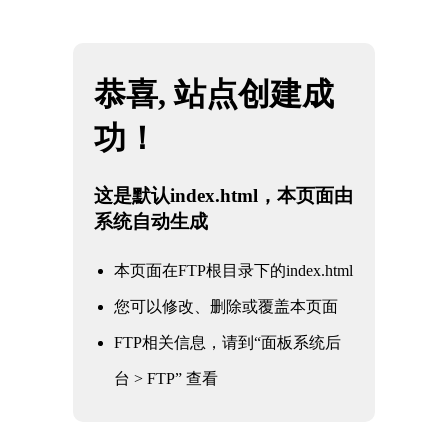
你好！欢迎访问四川JBO官网|jbo电子竞技赛事平台！
网站地图
四川JBO官网|jbo电子竞技赛事平台
网站