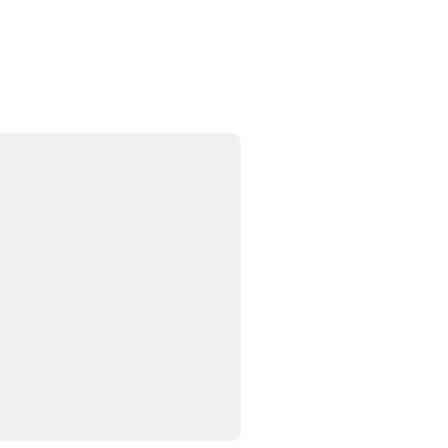
全国咨询
新闻资讯
联系我们
111 0000