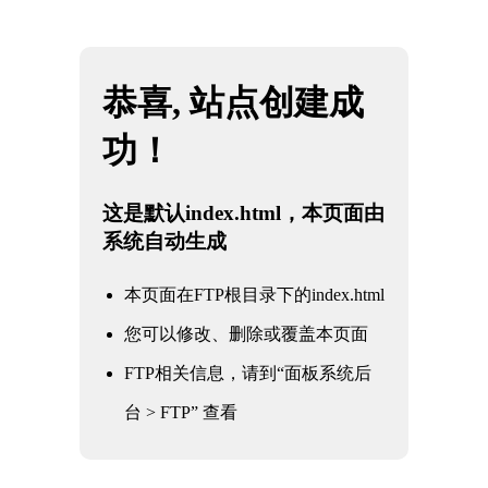
网站地图
四川JBO官网|jbo电子竞技赛事平台
☰
石油
化工
电力
核电军工
水利水务
氧化铝
冶金钢铁
煤化工
船舶