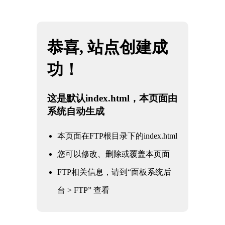
你好！欢迎访问内蒙古JBO官网|jbo电子竞技赛事平台！
网站地图
内蒙古JBO官网|jbo电子竞技赛事平台
网站