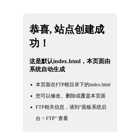
网站地图
内蒙古JBO官网|jbo电子竞技赛事平台
☰
石油
化工
电力
核电军工
水利水务
氧化铝
冶金钢铁
煤化工
船舶