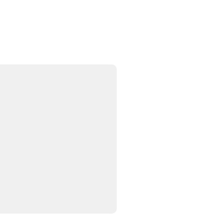
全国咨询
新闻资讯
联系我们
111 0000