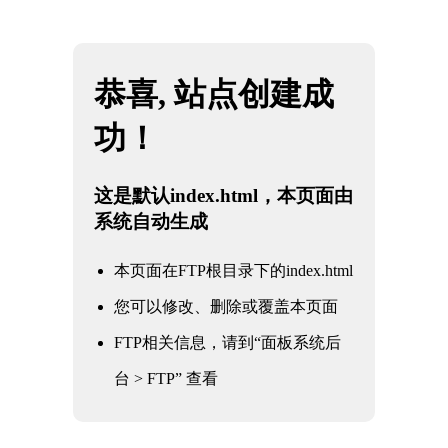
网站地图
内蒙古JBO官网|jbo电子竞技赛事平台
☰
石油
化工
电力
核电军工
水利水务
氧化铝
冶金钢铁
煤化工
船舶